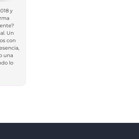
2018 y
orma
iente?
al. Un
os con
resencia,
do una
ndo lo