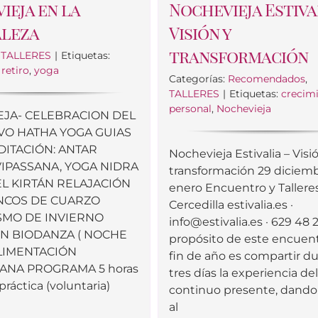
ieja en la
Nochevieja Estiva
aleza
Visión y
transformación
:
TALLERES
|
Etiquetas:
,
retiro
,
yoga
Categorías:
Recomendados
,
TALLERES
|
Etiquetas:
crecim
personal
,
Nochevieja
JA- CELEBRACION DEL
VO HATHA YOGA GUIAS
DITACIÓN: ANTAR
Nochevieja Estivalia – Visi
IPASSANA, YOGA NIDRA
transformación 29 diciembr
L KIRTÁN RELAJACIÓN
enero Encuentro y Tallere
NCOS DE CUARZO
Cercedilla estivalia.es ·
SMO DE INVIERNO
info@estivalia.es
· 629 48 
ON BIODANZA ( NOCHE
propósito de este encuen
ALIMENTACIÓN
fin de año es compartir d
ANA PROGRAMA 5 horas
tres días la experiencia de
práctica (voluntaria)
continuo presente, dando
al