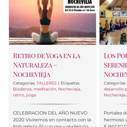
Retiro de Yoga en la
Los Po
Naturaleza –
Sereni
Nochevieja
Nochev
Categorías:
TALLERES
|
Etiquetas:
Categorías
Biodanza
,
meditación
,
Nochevieja
,
desarrollo 
retiro
,
yoga
Nochevieja
CELEBRACION DEL AÑO NUEVO
Portales 
2020 Viviremos en contacto con la
hermoso 
Naturaleza. El susurro y el silencio
E INICIO