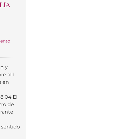
lia –
iento
ón y
e al 1
s en
28 04 El
tro de
urante
l
 sentido