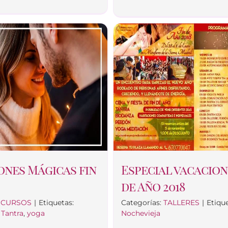
ones Mágicas fin
Especial vacacion
de Año 2018
:
CURSOS
|
Etiquetas:
Categorías:
TALLERES
|
Etique
,
Tantra
,
yoga
Nochevieja