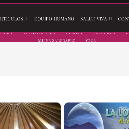
RTICULOS
EQUIPO HUMANO
SALUD VIVA
CON
rsonal
Estilo De Vida
Familia
Nutrición
S
Mujer Saludable
Yoga