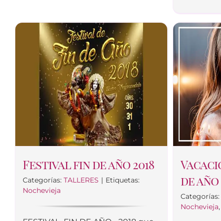
Festival fin de año 2018
Vacaci
de año
Categorías:
TALLERES
|
Etiquetas:
Nochevieja
Categorías
Nochevieja