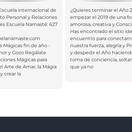
scuela internacional de
¿Quieres terminar el Año 
to Personal y Relaciones
empezar el 2019 de una f
es Escuela Namasté: 627
amorosa, creativa y Consc
Has encontrado el sitio ide
uelanamaste.com
encuentro para conectarn
 Mágicas fin de año -
nuestra fuerza, alegría y P
Amor y Gozo Regálate
y despedir el Año hacien
aciones Mágicas para
toma de conciencia, solta
l Arte de Amar, la Mágia
que ya no
y crear la