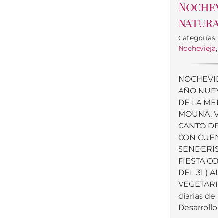
Nochev
natur
Categorías
Nochevieja
NOCHEVIE
AÑO NUE
DE LA ME
MOUNA, V
CANTO DE
CON CUE
SENDERI
FIESTA C
DEL 31 ) 
VEGETARI
diarias de 
Desarrollo