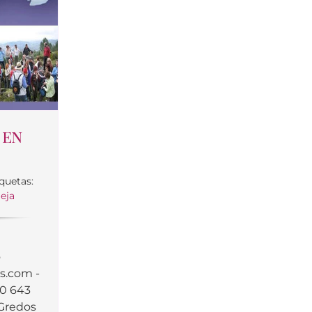
 en
quetas:
eja
y
o
os.com
-
70 643
 Gredos