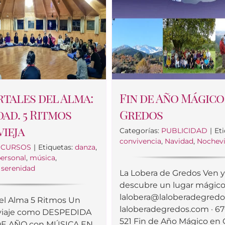
rtales del Alma:
Fin de Año Mágico
dad. 5 Ritmos
Gredos
ieja
Categorías:
PUBLICIDAD
|
Eti
convivencia
,
Navidad
,
Nochevi
:
CURSOS
|
Etiquetas:
danza
,
personal
,
música
,
,
serenidad
La Lobera de Gredos Ven 
descubre un lugar mágic
lalobera@laloberadegred
del Alma 5 Ritmos Un
laloberadegredos.com · 6
viaje como DESPEDIDA
521 Fin de Año Mágico en
 DE AÑO con MÚSICA EN