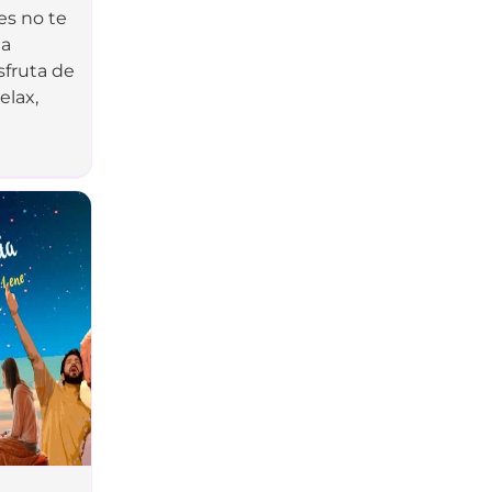
es no te
 a
sfruta de
elax,