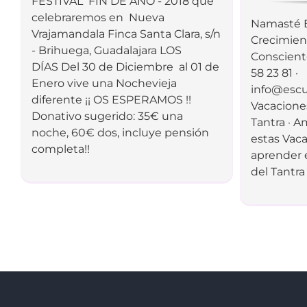
FESTIVAL FIN DE AÑO - 2018 que
celebraremos en Nueva
Namasté E
Vrajamandala Finca Santa Clara, s/n
Crecimien
- Brihuega, Guadalajara LOS
Conscient
DÍAS Del 30 de Diciembre al 01 de
58 23 81 ·
Enero vive una Nochevieja
info@esc
diferente ¡¡ OS ESPERAMOS !!
Vacaciones
Donativo sugerido: 35€ una
Tantra · 
noche, 60€ dos, incluye pensión
estas Vac
completa!!
aprender e
del Tantra 