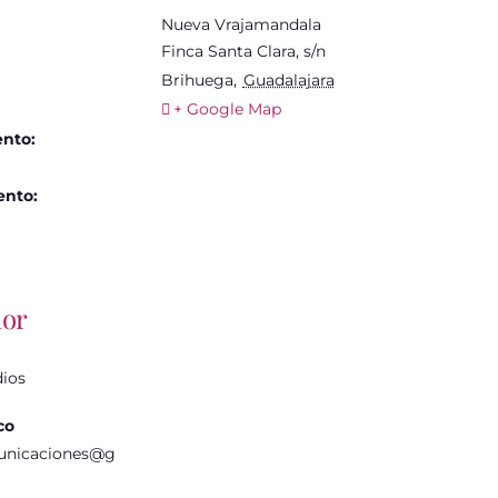
Nueva Vrajamandala
Finca Santa Clara, s/n
Brihuega
,
Guadalajara
+ Google Map
ento:
ento:
dor
dios
co
unicaciones@g