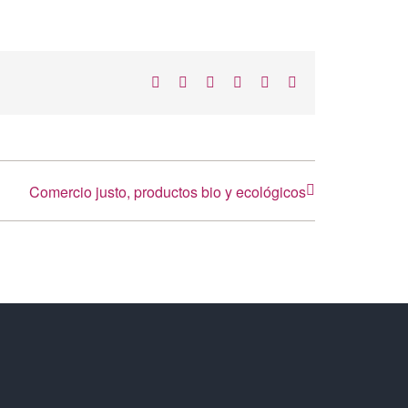
Facebook
X
LinkedIn
WhatsApp
Telegram
Correo
electrónico
Comercio justo, productos bio y ecológicos