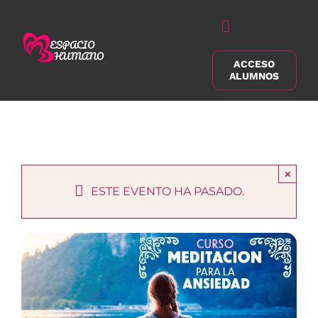
Saltar
al
Alternar
contenido
navegación
ACCESO
Buscar:
ALUMNOS
×
ESTE EVENTO HA PASADO.