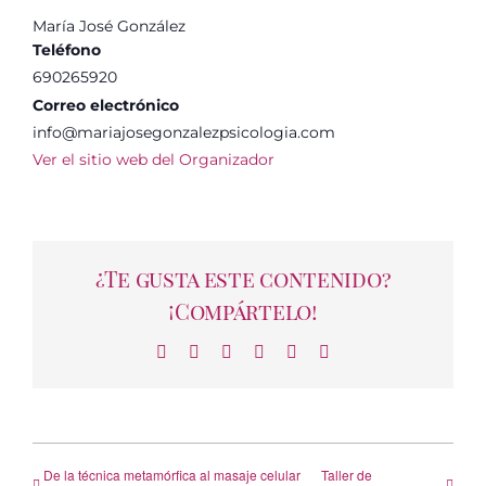
María José González
Teléfono
690265920
Correo electrónico
info@mariajosegonzalezpsicologia.com
Ver el sitio web del Organizador
¿Te gusta este contenido?
¡Compártelo!
Facebook
X
LinkedIn
WhatsApp
Telegram
Correo
electrónico
De la técnica metamórfica al masaje celular
Taller de