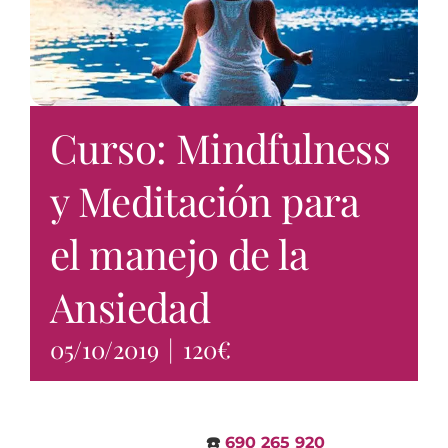
Curso: Mindfulness
y Meditación para
el manejo de la
Ansiedad
05/10/2019
|
120€
☎️
690 265 920