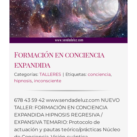
Formación en conciencia
expandida
Categorías:
TALLERES
|
Etiquetas:
conciencia
,
hipnosis
,
inconsciente
678 43 59 42 www.sendadeluz.com NUEVO
TALLER: FORMACIÓN EN CONCIENCIA
EXPANDIDA HIPNOSIS REGRESIVA /
EXPANSIVA TEMARIO: Protocolo de
actuación y pautas teórico/prácticas Núcleo
de Conciencia. Visión cuántica.