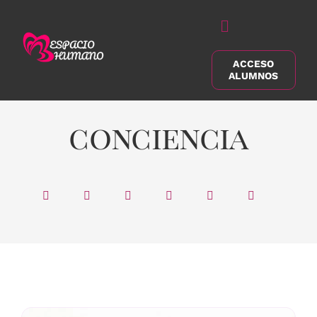
Saltar
al
Alternar
contenido
navegación
ACCESO
Buscar:
ALUMNOS
conciencia