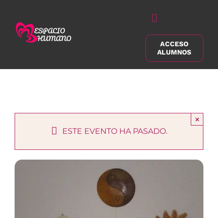
Saltar
al
Alternar
contenido
navegación
ACCESO
Buscar:
ALUMNOS
×
ESTE EVENTO HA PASADO.