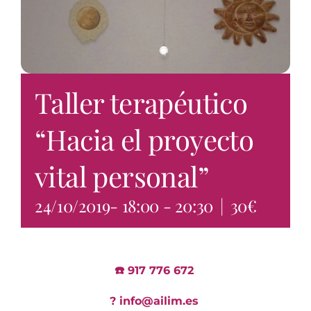
Taller terapéutico
“Hacia el proyecto
vital personal”
24/10/2019- 18:00
-
20:30
|
30€
☎️ 917 776 672
?
info@ailim.es