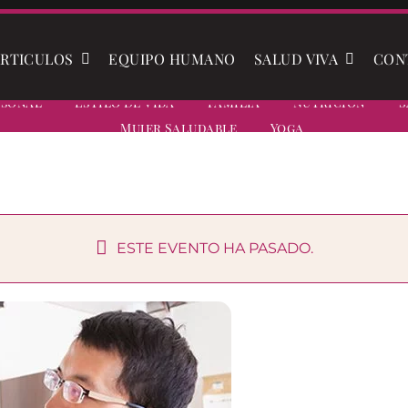
RTICULOS
EQUIPO HUMANO
SALUD VIVA
CON
rsonal
Estilo De Vida
Familia
Nutrición
S
Mujer Saludable
Yoga
ESTE EVENTO HA PASADO.