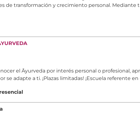
s de transformación y crecimiento personal. Mediante tal
 ĀYURVEDA
nocer el Āyurveda por interés personal o profesional, ap
r se adapte a ti. ¡Plazas limitadas! ¡Escuela referente e
resencial
ia