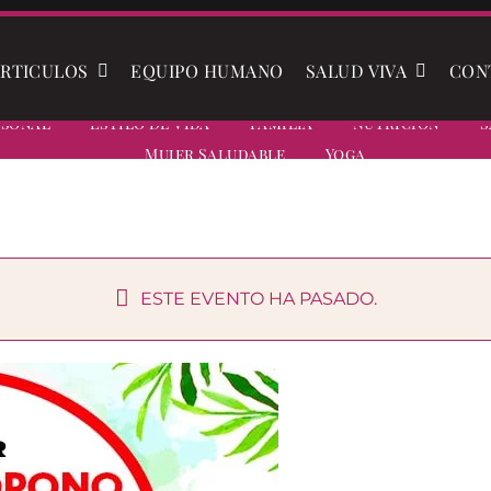
RTICULOS
EQUIPO HUMANO
SALUD VIVA
CON
rsonal
Estilo De Vida
Familia
Nutrición
S
Mujer Saludable
Yoga
ESTE EVENTO HA PASADO.