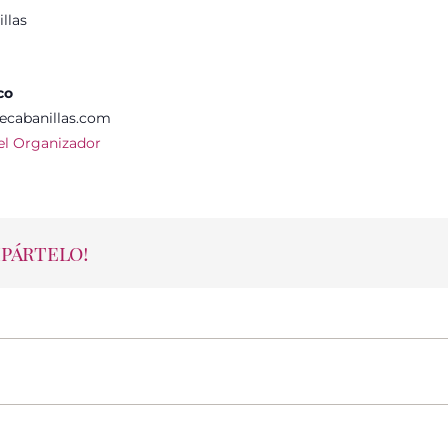
llas
co
ecabanillas.com
del Organizador
mpártelo!