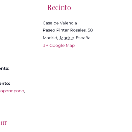
Recinto
Casa de Valencia
Paseo Pintar Rosales, 58
Madrid
,
Madrid
España
+ Google Map
ento:
ento:
'oponopono
,
dor