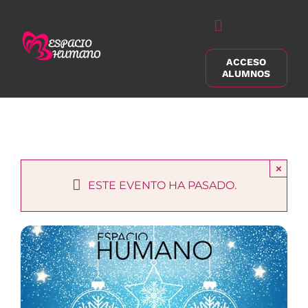
Saltar
al
Alternar
contenido
navegación
ACCESO
Buscar:
ALUMNOS
×
ESTE EVENTO HA PASADO.