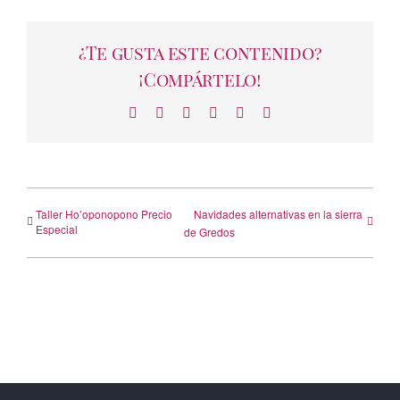
¿Te gusta este contenido?
¡Compártelo!
Facebook
X
LinkedIn
WhatsApp
Telegram
Correo
electrónico
Taller Ho’oponopono Precio
Navidades alternativas en la sierra
Especial
de Gredos