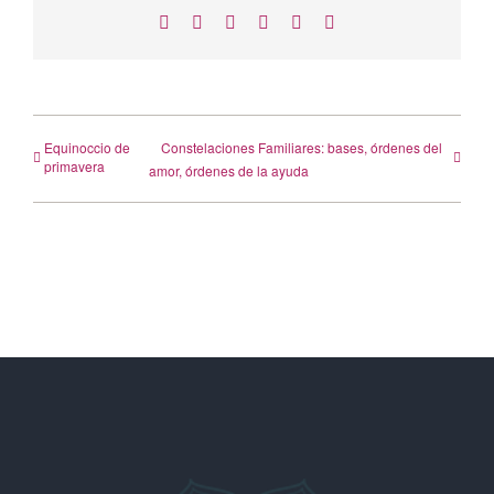
Facebook
X
LinkedIn
WhatsApp
Telegram
Correo
electrónico
Equinoccio de
Constelaciones Familiares: bases, órdenes del
primavera
amor, órdenes de la ayuda