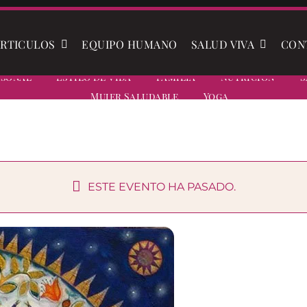
RTICULOS
EQUIPO HUMANO
SALUD VIVA
CON
rsonal
Estilo De Vida
Familia
Nutrición
S
Mujer Saludable
Yoga
ESTE EVENTO HA PASADO.