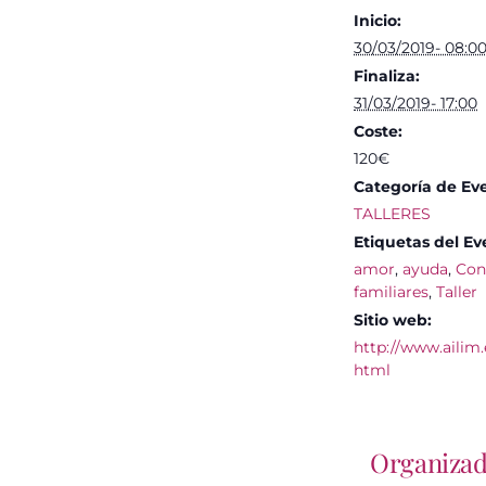
Inicio:
30/03/2019- 08:0
Finaliza:
31/03/2019- 17:00
Coste:
120€
Categoría de Ev
TALLERES
Etiquetas del Ev
amor
,
ayuda
,
Con
familiares
,
Taller
Sitio web:
http://www.ailim.
html
Organiza