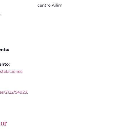
centro Ailim
0
ento:
ento:
stelaciones
es/2122/54923.
dor