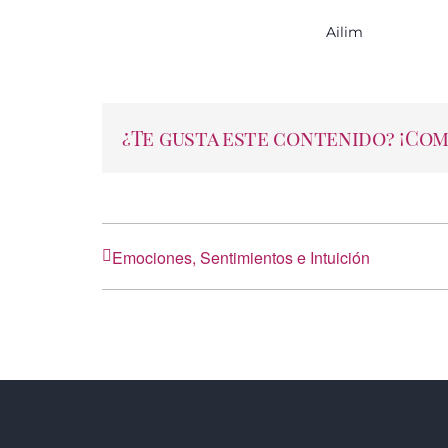
Ailim
¿Te gusta este contenido? ¡Co
Emociones, Sentimientos e Intuición