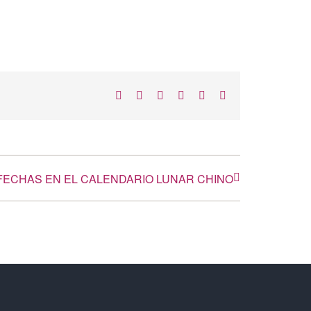
Facebook
X
LinkedIn
WhatsApp
Telegram
Correo
electrónico
 FECHAS EN EL CALENDARIO LUNAR CHINO