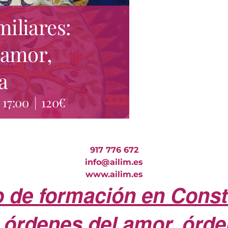
iliares:
 amor,
a
 17:00
|
120€
917 776 672
info@ailim.es
www.ailim.es
o de formación en Cons
, órdenes del amor, órde