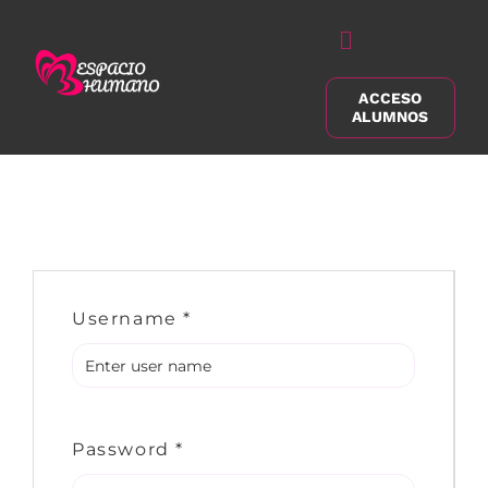
Saltar
al
Alternar
contenido
navegación
ACCESO
Buscar:
ALUMNOS
Username
*
Password
*