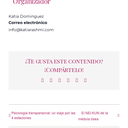
Organizador
Katia Dominguez
Correo electrónico
info@katiarashmi.com
¿Te gusta este contenido?
¡Compártelo!
Facebook
X
LinkedIn
WhatsApp
Telegram
Correo
electrónico
Psicología transpersonal: un viaje por las
El NEI KUN de la
4 estaciones
médula ósea