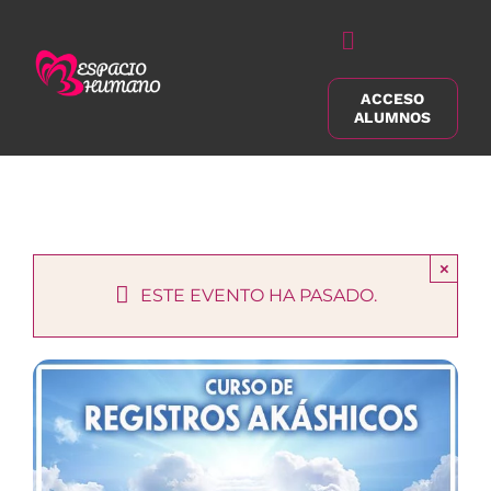
Saltar
al
Alternar
contenido
navegación
ACCESO
Buscar:
ALUMNOS
×
ESTE EVENTO HA PASADO.