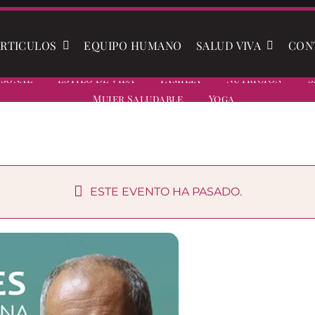
RTICULOS
EQUIPO HUMANO
SALUD VIVA
CON
rsonal
Estilo De Vida
Familia
Nutrición
S
Mujer Saludable
Yoga
ESTE EVENTO HA PASADO.