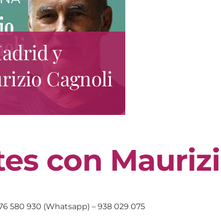
adrid y
rizio Cagnoli
es con Maurizi
76 580 930 (Whatsapp) – 938 029 075