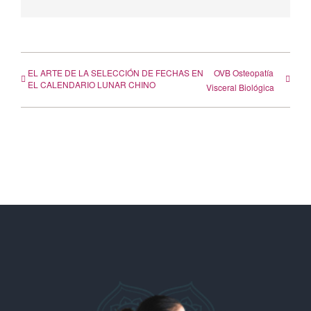
Facebook
X
LinkedIn
WhatsApp
Telegram
Correo
electrónico
EL ARTE DE LA SELECCIÓN DE FECHAS EN
OVB Osteopatía
EL CALENDARIO LUNAR CHINO
Visceral Biológica