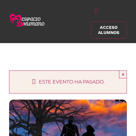
Saltar
al
Alternar
contenido
navegación
ACCESO
Buscar:
ALUMNOS
×
ESTE EVENTO HA PASADO.