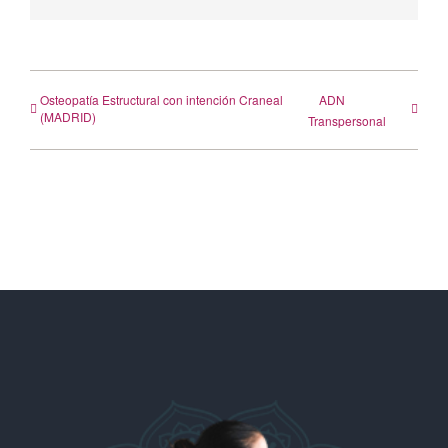
electrónico
Osteopatía Estructural con intención Craneal
ADN
(MADRID)
Transpersonal