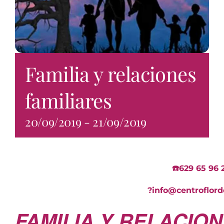
Familia y relaciones
familiares
20/09/2019
-
21/09/2019
☎️629 65 96
?
info@centroflord
FAMILIA Y RELACION